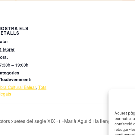
MOSTRA ELS
DETALLS
ata:
1 febrer
ora:
7:30h – 19:00h
ategories
’Esdeveniment:
bra Cultural Balear
,
Tots
legats
Aquest pàgi
permetre la
ptors xuetes del segle XIX» i «Marià Aguiló i la llengua catalan
confecció d
rebutjar-le
configuració