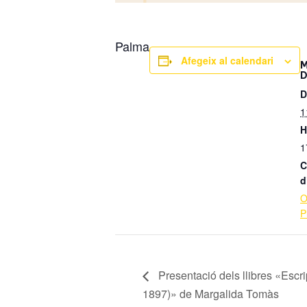
Palma
Afegeix al calendari
D
1
H
1
C
d
O
P
Presentació dels llibres «Escri
1897)» de Margalida Tomàs