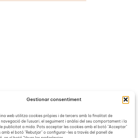
Gestionar consentiment
na web utilitza cookies pròpies i de tercers amb la finalitat de
 navegació de l'usuari, el seguiment i anàlisi del seu comportament i la
a (1840-
Taller de consum
e publicitat a mida. Pots acceptar les cookies amb el botó "Acceptar"
responsable
s amb el botó "Rebutjar" o configurar-les a través del panell de
, en el botó "Veure les preferències.