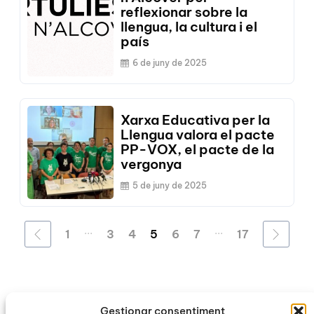
reflexionar sobre la
llengua, la cultura i el
país
6 de juny de 2025
Xarxa Educativa per la
Llengua valora el pacte
PP-VOX, el pacte de la
vergonya
5 de juny de 2025
...
...
1
3
4
5
6
7
17
Gestionar consentiment