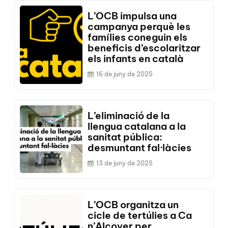
L’OCB impulsa una
campanya perquè les
famílies coneguin els
beneficis d’escolaritzar
els infants en català
16 de juny de 2025
L’eliminació de la
llengua catalana a la
sanitat pública:
desmuntant fal·làcies
13 de juny de 2025
L’OCB organitza un
cicle de tertúlies a Ca
n’Alcover per