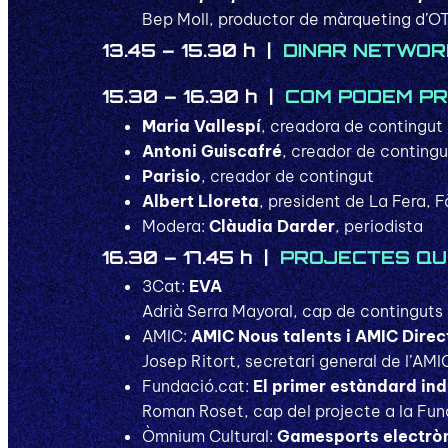
Bep Moll, productor de màrqueting d’OT
13.45 – 15.30 h |
DINAR NETWOR
15.30 – 16.30 h |
COM PODEM PR
Maria Vallespí
, creadora de contingut
Antoni Guiscafré
, creador de contingu
Parisio
, creador de contingut
Albert Lloreta
, president de La Fera, 
Modera:
Clàudia Darder
, periodista
16.30 – 17.45 h |
PROJECTES QU
3Cat:
EVA
Adrià Serra Mayoral, cap de continguts 
AMIC:
AMIC Nous talents i AMIC Direc
Josep Ritort, secretari general de l’AMI
Fundació.cat:
El primer estàndard ind
Roman Roset, cap del projecte a la Fun
Òmnium Cultural:
Gamesports electrò