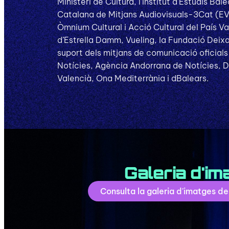
Ministeri de Cultura, l’Institut d’Estudis Bal
Catalana de Mitjans Audiovisuals-3Cat (EVA
Òmnium Cultural i Acció Cultural del País Va
d’Estrella Damm, Vueling, la Fundació Deixal
suport dels mitjans de comunicació oficial
Notícies, Agència Andorrana de Notícies, Di
Valencià, Ona Mediterrània i dBalears.
Galeria d'im
Consulta la galeria d'imatges d