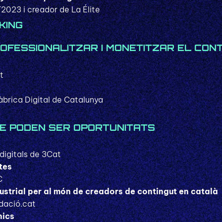
2023 i creador de La Élite
KING
OFESSIONALITZAR I MONETITZAR EL CON
t
Fàbrica Digital de Catalunya
E PODEN SER OPORTUNITATS
digitals de 3Cat
tes
C
ustrial per al món de creadors de contingut en català
dació.cat
nics