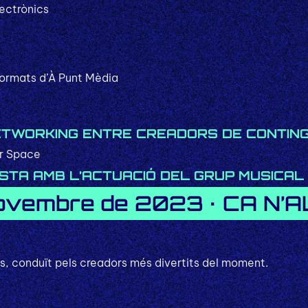
ectrònics
formats d’À Punt Mèdia
ETWORKING ENTRE CREADORS DE CONTIN
r Space
ESTA AMB L’ACTUACIÓ DEL GRUP MUSICAL
ovembre de 2023 · CA N
is, conduït pels creadors més divertits del moment.