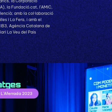
eàrics, la Corporació
), la Fundació.cat, l’AMIC,
lencià; amb la col·laboració
les i La Fera, i amb el
s IB3, Agència Catalana de
ari La Veu del Pais
atges
e L'Aferrada 2023