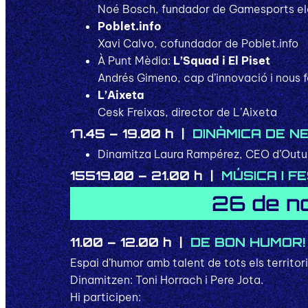
Noé Bosch, fundador de Gamesports el
Poblet.info
Xavi Calvo, cofundador de Poblet.info
À Punt Mèdia:
L’Squad i El Piset
Andrés Gimeno, cap d’innovació i nous 
L’Aixeta
Cesk Freixas, director de L’Aixeta
17.45 – 19.00 h |
DINÀMICA DE N
Dinamitza Laura Rampérez, CEO d’Outu
15519.00 – 21.00 h |
MÚSICA I F
26 de n
11.00 – 12.00 h |
DE BON HUMOR!
Espai d’humor amb talent de tots els territor
Dinamitzen: Toni Horrach i Pere Jota.
Hi participen: