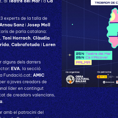
, al
Teatre del Mar
i a
Ca
3 experts de la talla de
Arnau Sanz
i
Josep Moll
itoris de parla catalana:
,
Toni Horrach
,
Clàudia
érida
,
Cabrafotuda
i
Loren
 alguns dels darrers
ector:
EVA
, la secció
 la Fundació.cat;
AMIC
 per a joves creadors de
anal líder en contingut
tat de creadors valencians,
ta
.
 amb el patrocini del