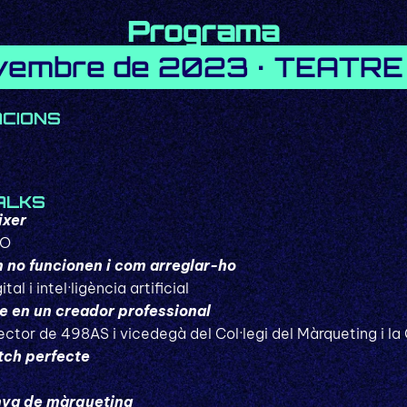
Programa
vembre de 2023 · TEATR
ACIONS
ALKS
ixer
EO
m no funcionen i com arreglar-ho
al i intel·ligència artificial
e en un creador professional
ector de 498AS i vicedegà del Col·legi del Màrqueting i l
tch perfecte
nya de màrqueting