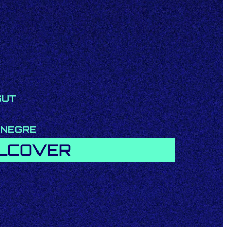
GUT
 NEGRE
’ALCOVER