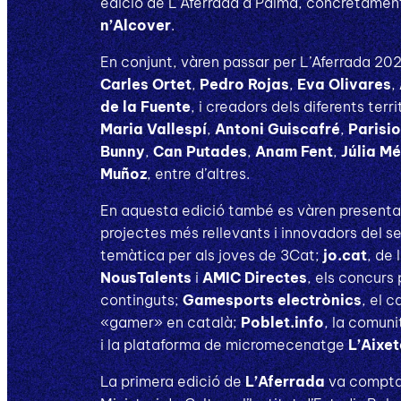
edició de L’Aferrada a Palma, concretament
n’Alcover
.
En conjunt, vàren passar per L’Aferrada 202
Carles
Ortet
,
Pedro Rojas
,
Eva Olivares
,
de la Fuente
, i creadors dels diferents terr
Maria Vallespí
,
Antoni Guiscafré
,
Parisio
Bunny
,
Can Putades
,
Anam Fent
,
Júlia M
Muñoz
, entre d’altres.
En aquesta edició també es vàren presentar
projectes més rellevants i innovadors del s
temàtica per als joves de 3Cat;
jo.cat
, de
NousTalents
i
AMIC Directes
, els concurs
continguts;
Gamesports electrònics
, el c
«gamer» en català;
Poblet.info
, la comuni
i la plataforma de micromecenatge
L’Aixe
La primera edició de
L’Aferrada
va comptar