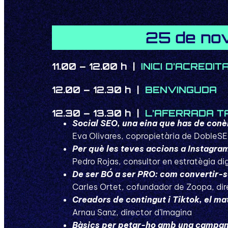
25 de no
11.00 – 12.00 h |
INICI D’ACREDIT
12.00 – 12.30 h |
BENVINGUDA
12.30 – 13.30 h |
L’AFERRADA T
Social SEO, una eina que has de conè
Eva Olivares, copropietària de DobleS
Per què les teves accions a Instagra
Pedro Rojas, consultor en estratègia digit
De ser BÓ a ser PRO: com convertir-s
Carles Ortet, cofundador de Zoopa, dir
Creadors de contingut i Tiktok, el ma
Arnau Sanz, director d’Imagina
Bàsics per petar-ho amb una campa