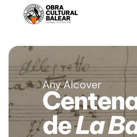
Any Alcover
Centenar
de
La B