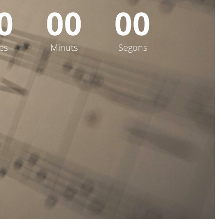
0
0
0
0
0
es
Minuts
Segons