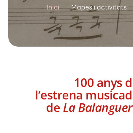
Inici
Mapes i activitats
100 anys 
l’estrena musica
de
La Balangue