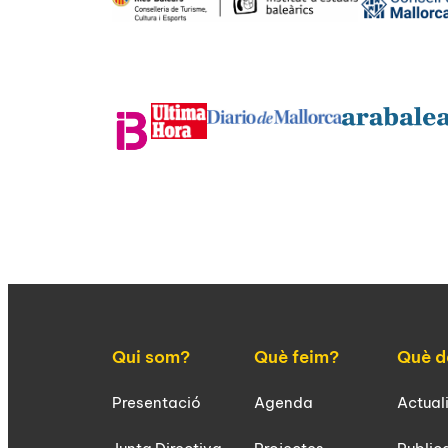
Qui som?
Què feim?
Què d
Presentació
Agenda
Actual