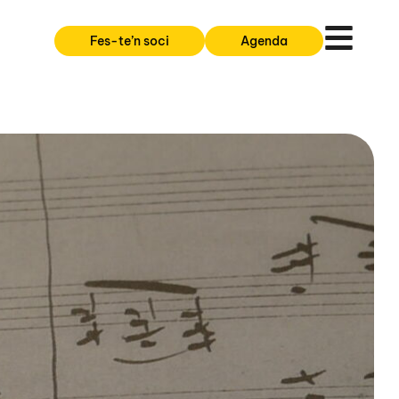
Fes-te’n soci
Agenda