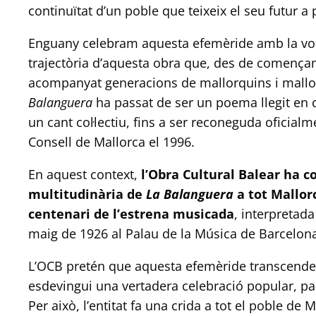
continuïtat d’un poble que teixeix el seu futur a pa
Enguany celebram aquesta efemèride amb la volun
trajectòria d’aquesta obra que, des de començam
acompanyat generacions de mallorquins i mallor
Balanguera
ha passat de ser un poema llegit en ce
un cant col·lectiu, fins a ser reconeguda oficia
Consell de Mallorca el 1996.
En aquest context,
l’Obra Cultural Balear ha 
multitudinària de
La Balanguera
a tot Mallo
centenari de l’estrena musicada
, interpretad
maig de 1926 al Palau de la Música de Barcelon
L’OCB pretén que aquesta efemèride transcendeixi
esdevingui una vertadera celebració popular, parti
Per això, l’entitat fa una crida a tot el poble de 