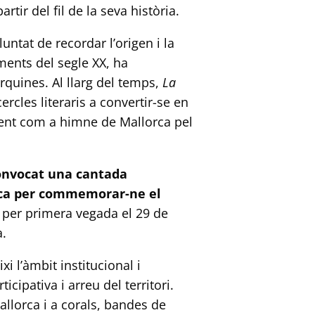
rtir del fil de la seva història.
tat de recordar l’origen i la
ents del segle XX, ha
quines. Al llarg del temps,
La
rcles literaris a convertir-se en
lment com a himne de Mallorca pel
convocat una cantada
rca per commemorar-ne el
a per primera vegada el 29 de
a.
 l’àmbit institucional i
cipativa i arreu del territori.
Mallorca i a corals, bandes de