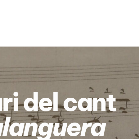
i del cant
alanguera