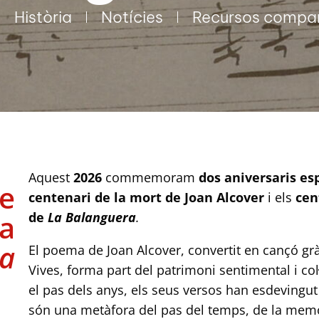
Història
Notícies
Recursos compar
Aquest
2026
commemoram
dos aniversaris es
de
centenari de la mort de Joan Alcover
i els
cen
da
de
La Balanguera
.
ra
El poema de Joan Alcover, convertit en cançó g
Vives, forma part del patrimoni sentimental i col
el pas dels anys, els seus versos han esdevingut
són una metàfora del pas del temps, de la memò