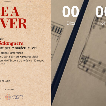
0
0
0
Dies
Hor